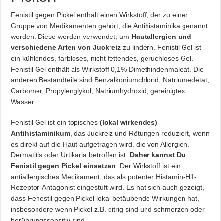
Fenistil gegen Pickel enthält einen Wirkstoff, der zu einer
Gruppe von Medikamenten gehört, die Antihistaminika genannt
werden. Diese werden verwendet, um
Hautallergien und
verschiedene Arten von Juckreiz
zu lindern. Fenistil Gel ist
ein kühlendes, farbloses, nicht fettendes, geruchloses Gel.
Fenistil Gel enthält als Wirkstoff 0,1% Dimethindenmaleat. Die
anderen Bestandteile sind Benzalkoniumchlorid, Natriumedetat,
Carbomer, Propylenglykol, Natriumhydroxid, gereinigtes
Wasser.
Fenistil Gel ist ein topisches
(lokal wirkendes)
Antihistaminikum
, das Juckreiz und Rötungen reduziert, wenn
es direkt auf die Haut aufgetragen wird, die von Allergien,
Dermatitis oder Urtikaria betroffen ist.
Daher kannst Du
Fenistil gegen Pickel einsetzen
. Der Wirkstoff ist ein
antiallergisches Medikament, das als potenter Histamin-H1-
Rezeptor-Antagonist eingestuft wird. Es hat sich auch gezeigt,
dass Fenestil gegen Pickel lokal betäubende Wirkungen hat,
insbesondere wenn Pickel z.B. eitrig sind und schmerzen oder
berührungssensitiv sind.