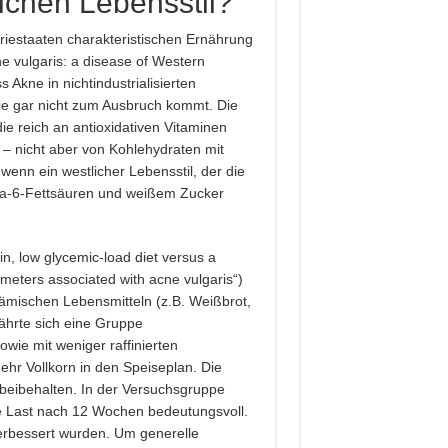
ichen Lebensstil?
iestaaten charakteristischen Ernährung
ne vulgaris: a disease of Western
 Akne in nichtindustrialisierten
wie gar nicht zum Ausbruch kommt. Die
e reich an antioxidativen Vitaminen
 – nicht aber von Kohlehydraten mit
enn ein westlicher Lebensstil, der die
a-6-Fettsäuren und weißem Zucker
in, low glycemic-load diet versus a
meters associated with acne vulgaris“)
mischen Lebensmitteln (z.B. Weißbrot,
ährte sich eine Gruppe
wie mit weniger raffinierten
ehr Vollkorn in den Speiseplan. Die
beibehalten. In der Versuchsgruppe
he Last nach 12 Wochen bedeutungsvoll.
verbessert wurden. Um generelle