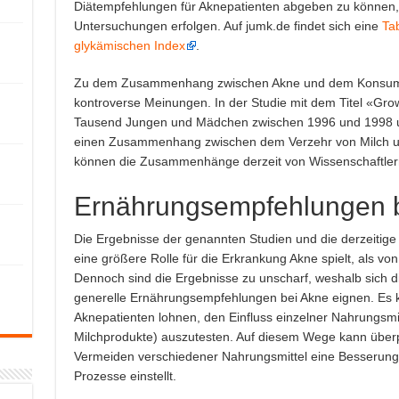
Diätempfehlungen für Aknepatienten abgeben zu können,
Untersuchungen erfolgen. Auf jumk.de findet sich eine
Ta
glykämischen Index
.
Zu dem Zusammenhang zwischen Akne und dem Konsum v
kontroverse Meinungen. In der Studie mit dem Titel «G
Tausend Jungen und Mädchen zwischen 1996 und 1998 un
einen Zusammenhang zwischen dem Verzehr von Milch u
können die Zusammenhänge derzeit von Wissenschaftlern 
Ernährungsempfehlungen 
Die Ergebnisse der genannten Studien und die derzeitige
eine größere Rolle für die Erkrankung Akne spielt, als v
Dennoch sind die Ergebnisse zu unscharf, weshalb sich 
generelle Ernährungsempfehlungen bei Akne eignen. Es ka
Aknepatienten lohnen, den Einfluss einzelner Nahrungsmitt
Milchprodukte) auszutesten. Auf diesem Wege kann überp
Vermeiden verschiedener Nahrungsmittel eine Besserung
Prozesse einstellt.