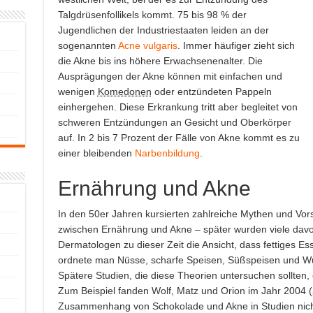
Talgdrüsenfollikels kommt. 75 bis 98 % der
Jugendlichen der Industriestaaten leiden an der
sogenannten
Acne vulgaris
. Immer häufiger zieht sich
die Akne bis ins höhere Erwachsenenalter. Die
Ausprägungen der Akne können mit einfachen und
wenigen
Komedonen
oder entzündeten Pappeln
einhergehen. Diese Erkrankung tritt aber begleitet von
schweren Entzündungen an Gesicht und Oberkörper
auf. In 2 bis 7 Prozent der Fälle von Akne kommt es zu
einer bleibenden
Narbenbildung
.
Ernährung und Akne
In den 50er Jahren kursierten zahlreiche Mythen und V
zwischen Ernährung und Akne – später wurden viele davon
Dermatologen zu dieser Zeit die Ansicht, dass fettiges Ess
ordnete man Nüsse, scharfe Speisen, Süßspeisen und Wu
Spätere Studien, die diese Theorien untersuchen sollten,
Zum Beispiel fanden Wolf, Matz und Orion im Jahr 2004 (
Zusammenhang von Schokolade und Akne in Studien nicht