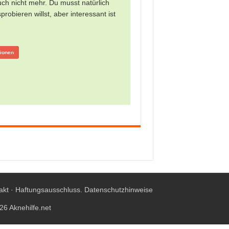
uch nicht mehr. Du musst natürlich
obieren willst, aber interessant ist
tionen
akt
·
Haftungsausschluss
.
Datenschutzhinweise
26 Aknehilfe.net