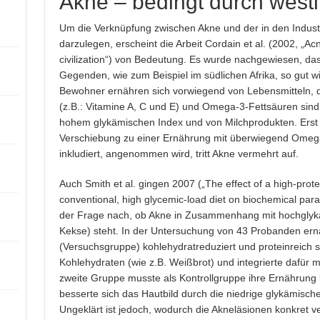
Akne – bedingt durch westl
Um die Verknüpfung zwischen Akne und der in den Industr
darzulegen, erscheint die Arbeit Cordain et al. (2002, „Ac
civilization“) von Bedeutung. Es wurde nachgewiesen, dass
Gegenden, wie zum Beispiel im südlichen Afrika, so gut 
Bewohner ernähren sich vorwiegend von Lebensmitteln, di
(z.B.: Vitamine A, C und E) und Omega-3-Fettsäuren sind
hohem glykämischen Index und von Milchprodukten. Erst w
Verschiebung zu einer Ernährung mit überwiegend Omeg
inkludiert, angenommen wird, tritt Akne vermehrt auf.
Auch Smith et al. gingen 2007 („The effect of a high-prote
conventional, high glycemic-load diet on biochemical para
der Frage nach, ob Akne in Zusammenhang mit hochglykä
Kekse) steht. In der Untersuchung von 43 Probanden ern
(Versuchsgruppe) kohlehydratreduziert und proteinreich so
Kohlehydraten (wie z.B. Weißbrot) und integrierte dafür m
zweite Gruppe musste als Kontrollgruppe ihre Ernährung 
besserte sich das Hautbild durch die niedrige glykämisc
Ungeklärt ist jedoch, wodurch die Akneläsionen konkret 