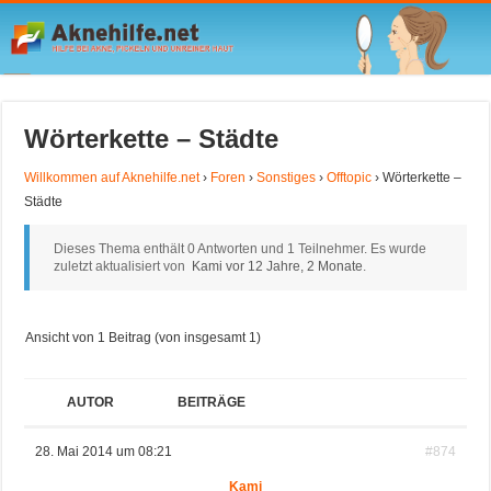
Wörterkette – Städte
Willkommen auf Aknehilfe.net
›
Foren
›
Sonstiges
›
Offtopic
›
Wörterkette –
Städte
Dieses Thema enthält 0 Antworten und 1 Teilnehmer. Es wurde
zuletzt aktualisiert von
Kami
vor 12 Jahre, 2 Monate
.
Ansicht von 1 Beitrag (von insgesamt 1)
AUTOR
BEITRÄGE
28. Mai 2014 um 08:21
#874
Kami