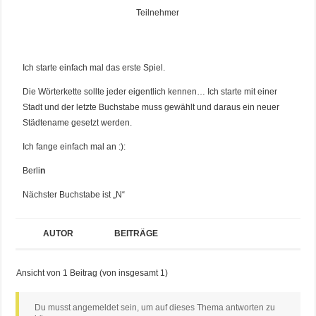
Teilnehmer
Ich starte einfach mal das erste Spiel.
Die Wörterkette sollte jeder eigentlich kennen… Ich starte mit einer
Stadt und der letzte Buchstabe muss gewählt und daraus ein neuer
Städtename gesetzt werden.
Ich fange einfach mal an :):
Berli
n
Nächster Buchstabe ist „N“
AUTOR
BEITRÄGE
Ansicht von 1 Beitrag (von insgesamt 1)
Du musst angemeldet sein, um auf dieses Thema antworten zu