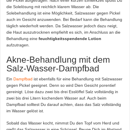
die Pickel aufgetragen. Nach einer kurzen Einwirkzeit spülst Du
die Solelösung mit reichlich klarem Wasser ab. Die
Solebehandlung ist eine Möglichkeit, Salzwasser gegen Pickel
auch im Gesicht anzuwenden. Bei Bedarf kann die Behandlung
täglich wiederholt werden. Da Salzwasser jedoch dazu neigt,
die Haut auszutrocknen empfiehlt es sich, im Anschluss an die
Behandlung eine
feuchtigkeitsspendende Lotion
aufzutragen.
Akne-Behandlung mit dem
Salz-Wasser-Dampfbad
Ein
Dampfbad
ist ebenfalls für eine Behandlung mit Salzwasser
gegen Pickel geeignet. Denn so wird Dien Gesicht porentief
gereinigt. Löse dazu zwei bis drei Esslöffel Salz vollständig in
zwei bis drei Litern kochendem Wasser auf. Auch beim
Dampfbad solltest Du darauf achten, dass das Salz vollständig
im Wasser gelöst ist.
Sobald das Wasser kocht, nimmst Du den Topf vom Herd und
gießt das Salzwasser in eine Schüssel. Beuge Dich im Abstand